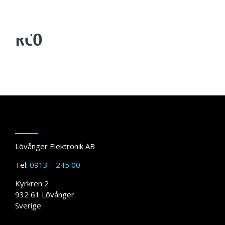
Men
RCO
Lövånger Elektronik AB
Tel:
0913 – 245 00
Kyrkren 2
932 61 Lövånger
Sverige