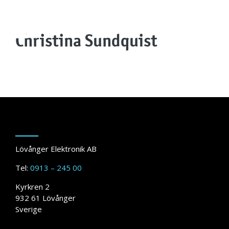
Men
Christina Sundquist
Lövånger Elektronik AB
Tel:
0913 – 245 00
Kyrkren 2
932 61 Lövånger
Sverige